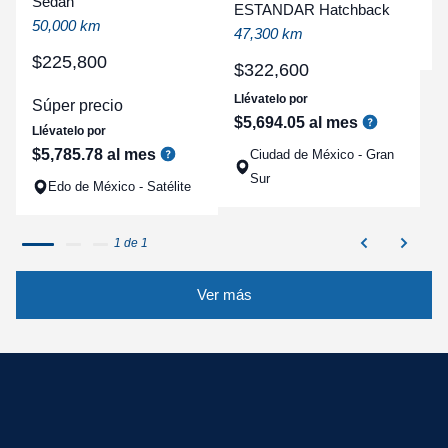
Sedan
ESTANDAR Hatchback
a
50,000 km
47,300 km
q
$
225
,
800
$
322
,
600
Llévatelo por
Súper precio
$
5
,
694
.
05
al mes
Llévatelo por
$
5
,
785
.
78
al mes
Ciudad de México - Gran
Sur
Edo de México - Satélite
1 de 1
Ver más