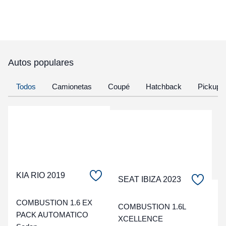
Autos populares
Todos
Camionetas
Coupé
Hatchback
Pickup
KIA RIO 2019
SEAT IBIZA 2023
C
COMBUSTION 1.6 EX
COMBUSTION 1.6L
PACK AUTOMATICO
t
XCELLENCE