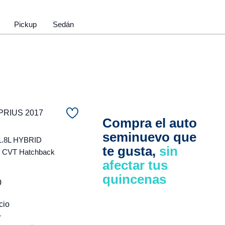
Pickup
Sedán
PRIUS 2017
Compra el auto
seminuevo que
1.8L HYBRID
te gusta,
sin
CVT Hatchback
afectar tus
quincenas
0
cio
r