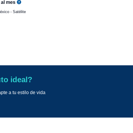
al mes
xico - Satélite
uto ideal?
te a tu estilo de vida