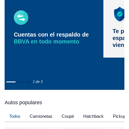
Te pr
Cuentas con el respaldo de
espac
BBVA en todo momento
viene
1 de 3
Autos populares
Todos
Camionetas
Coupé
Hatchback
Pickup