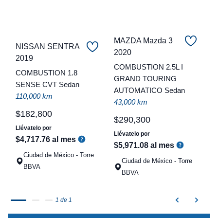
MAZDA Mazda 3
NISSAN SENTRA
2020
C
2019
COMBUSTION 2.5L I
COMBUSTION 1.8
t
GRAND TOURING
SENSE CVT Sedan
AUTOMATICO Sedan
a
110,000 km
43,000 km
q
$
182
,
800
$
290
,
300
Llévatelo por
Llévatelo por
$
4
,
717
.
76
al mes
$
5
,
971
.
08
al mes
Ciudad de México - Torre
Ciudad de México - Torre
BBVA
BBVA
1 de 1