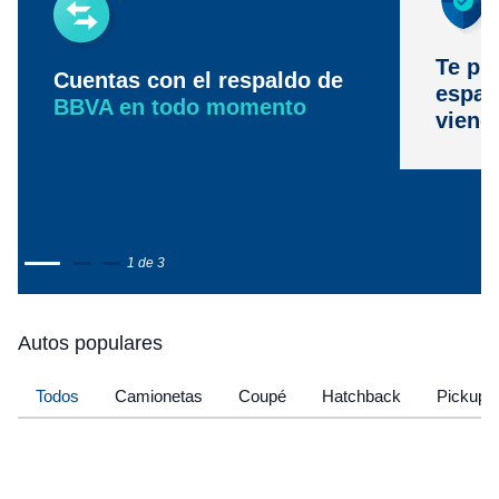
Te pr
Cuentas con el respaldo de
espac
BBVA en todo momento
viene
1 de 3
Autos populares
Todos
Camionetas
Coupé
Hatchback
Pickup