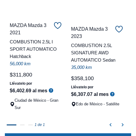
MAZDA Mazda 3
MAZDA Mazda 3
2021
C
2023
COMBUSTION 2.5L I
COMBUSTION 2.5L
t
SPORT AUTOMATICO
SIGNATURE AWD
Hatchback
a
AUTOMATICO Sedan
56,000 km
q
35,000 km
$
311
,
800
$
358
,
100
Llévatelo por
Llévatelo por
$
6
,
402
.
69
al mes
$
6
,
307
.
07
al mes
Ciudad de México - Gran
Edo de México - Satélite
Sur
1 de 1