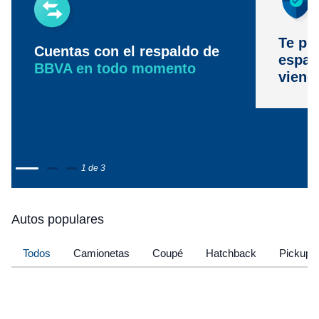
Te pr
Cuentas con el respaldo de
espac
BBVA en todo momento
viene
1 de 3
Autos populares
Todos
Camionetas
Coupé
Hatchback
Pickup