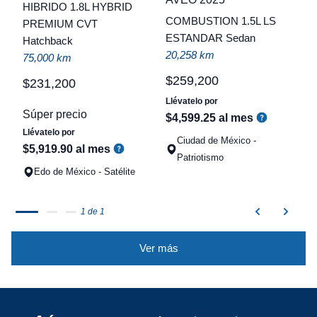
HIBRIDO 1.8L HYBRID
COMBUSTION 1.5L LS
PREMIUM CVT
t
ESTANDAR Sedan
Hatchback
a
20,258 km
75,000 km
q
$
259
,
200
$
231
,
200
Llévatelo por
Súper precio
$
4
,
599
.
25
al mes
Llévatelo por
Ciudad de México -
$
5
,
919
.
90
al mes
Patriotismo
Edo de México - Satélite
1 de 1
Ver más