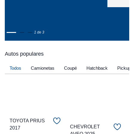
1 de 3
Autos populares
Todos
Camionetas
Coupé
Hatchback
Pickup
TOYOTA PRIUS
CHEVROLET
2017
C
AVEO 2025