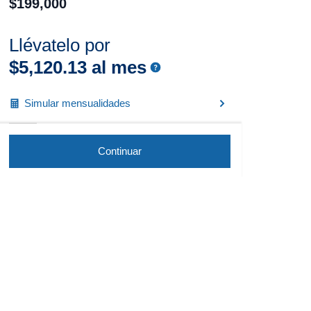
$
199
,
000
Llévatelo por
$
5
,
120
.
13
al mes
Simular mensualidades
Continuar