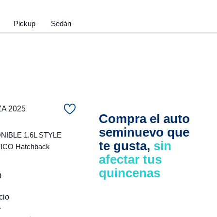
Pickup
Sedán
ZA 2025
Compra el auto
seminuevo que
NIBLE 1.6L STYLE
te gusta,
sin
CO Hatchback
afectar tus
quincenas
0
cio
r