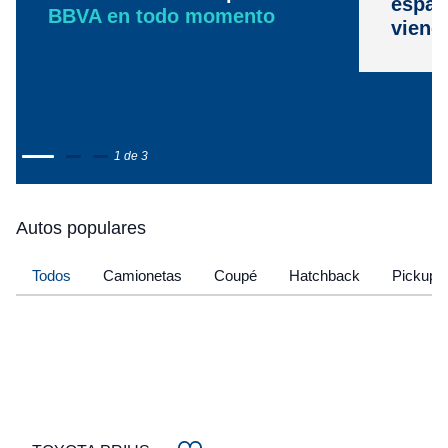
espac
BBVA en todo momento
viene
1 de 3
Autos populares
Todos
Camionetas
Coupé
Hatchback
Pickup