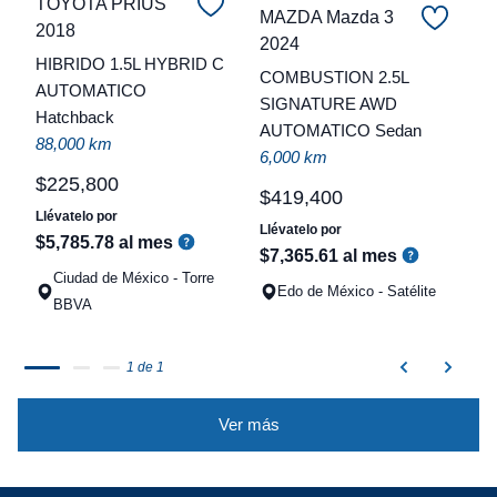
TOYOTA PRIUS
MAZDA Mazda 3
2018
C
2024
HIBRIDO 1.5L HYBRID C
COMBUSTION 2.5L
t
AUTOMATICO
SIGNATURE AWD
Hatchback
a
AUTOMATICO Sedan
88,000 km
q
6,000 km
$
225
,
800
$
419
,
400
Llévatelo por
Llévatelo por
$
5
,
785
.
78
al mes
$
7
,
365
.
61
al mes
Ciudad de México - Torre
Edo de México - Satélite
BBVA
1 de 1
Ver más