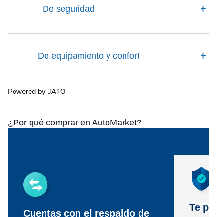
De seguridad
De equipamiento y confort
Powered by JATO
¿Por qué comprar en AutoMarket?
Te pr
Cuentas con el respaldo de