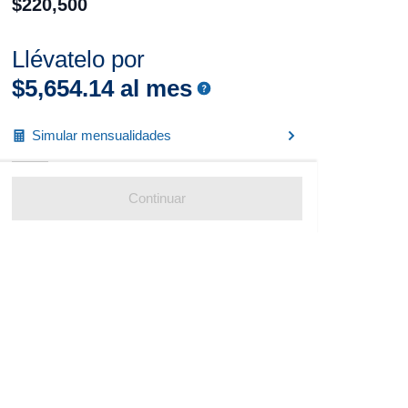
$
220
,
500
Llévatelo por
$
5
,
654
.
14
al mes
Simular mensualidades
Continuar