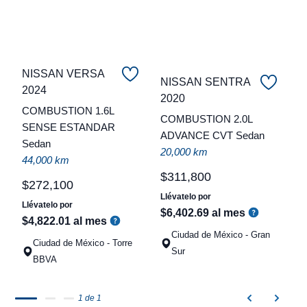
NISSAN VERSA
NISSAN SENTRA
2024
C
2020
COMBUSTION 1.6L
COMBUSTION 2.0L
t
SENSE ESTANDAR
ADVANCE CVT Sedan
Sedan
a
20,000 km
44,000 km
q
$
311
,
800
$
272
,
100
Llévatelo por
Llévatelo por
$
6
,
402
.
69
al mes
$
4
,
822
.
01
al mes
Ciudad de México - Gran
Ciudad de México - Torre
Sur
BBVA
1 de 1