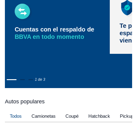
Te pr
Cuentas con el respaldo de
espac
BBVA en todo momento
viene
1 de 3
Autos populares
Todos
Camionetas
Coupé
Hatchback
Pickup