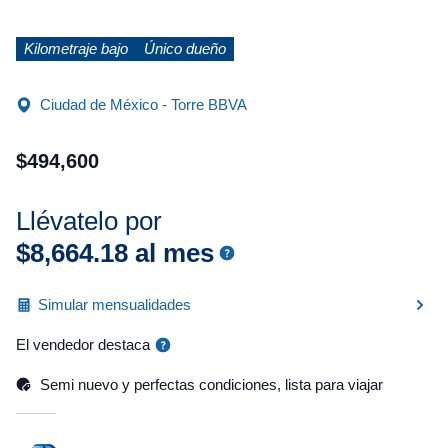
Kilometraje bajo
Único dueño
Ciudad de México - Torre BBVA
$
494
,
600
Llévatelo por
$
8
,
664
.
18
al mes
Simular mensualidades
El vendedor destaca
Semi nuevo y perfectas condiciones, lista para viajar