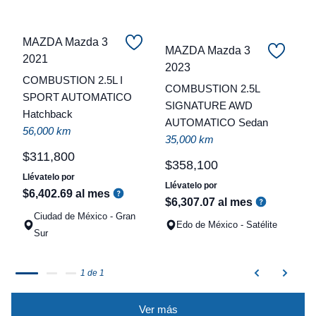
MAZDA Mazda 3
MAZDA Mazda 3
2021
C
2023
COMBUSTION 2.5L I
COMBUSTION 2.5L
t
SPORT AUTOMATICO
SIGNATURE AWD
Hatchback
a
AUTOMATICO Sedan
56,000 km
q
35,000 km
$
311
,
800
$
358
,
100
Llévatelo por
Llévatelo por
$
6
,
402
.
69
al mes
$
6
,
307
.
07
al mes
Ciudad de México - Gran
Edo de México - Satélite
Sur
1 de 1
Ver más