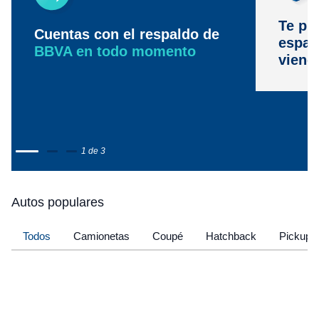
Te pr
Cuentas con el respaldo de
espac
BBVA en todo momento
viene
1 de 3
Autos populares
Todos
Camionetas
Coupé
Hatchback
Pickup