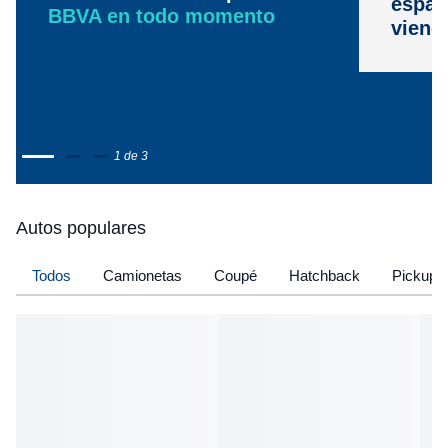
espac
BBVA en todo momento
viene
1 de 3
Autos populares
Todos
Camionetas
Coupé
Hatchback
Pickup