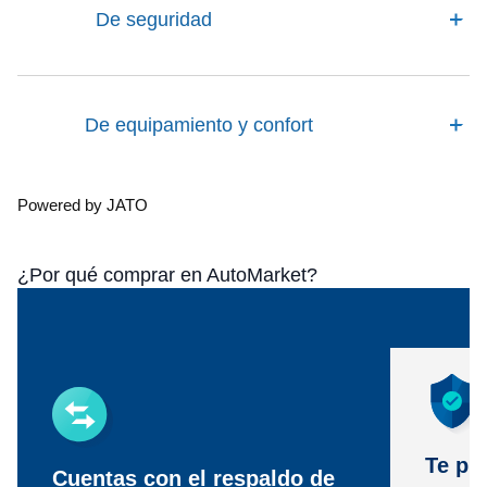
De seguridad
De equipamiento y confort
Powered by JATO
¿Por qué comprar en AutoMarket?
Te pr
Cuentas con el respaldo de