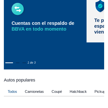
Te pr
Cuentas con el respaldo de
espac
BBVA en todo momento
viene
1 de 3
Autos populares
Todos
Camionetas
Coupé
Hatchback
Pickup