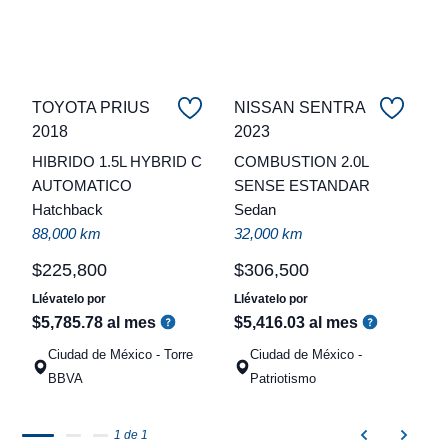
TOYOTA PRIUS
NISSAN SENTRA
2018
2023
C
HIBRIDO 1.5L HYBRID C
COMBUSTION 2.0L
t
AUTOMATICO
SENSE ESTANDAR
Hatchback
Sedan
a
88,000 km
32,000 km
q
$
225
,
800
$
306
,
500
Llévatelo por
Llévatelo por
$
5
,
785
.
78
al mes
$
5
,
416
.
03
al mes
Ciudad de México - Torre
Ciudad de México -
BBVA
Patriotismo
1 de 1