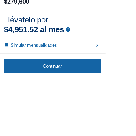
$
279
,
600
Llévatelo por
$
4
,
951
.
52
al mes
Simular mensualidades
Continuar