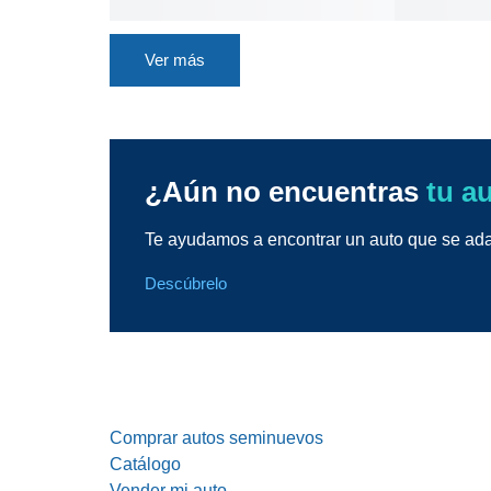
Ver más
¿Aún no encuentras
tu a
Te ayudamos a encontrar un auto que se adap
Descúbrelo
Comprar autos seminuevos
Catálogo
Vender mi auto