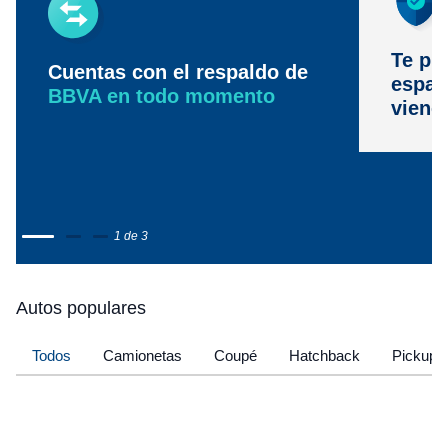
Te pr
Cuentas con el respaldo de
espac
BBVA en todo momento
viene
1 de 3
Autos populares
Todos
Camionetas
Coupé
Hatchback
Pickup