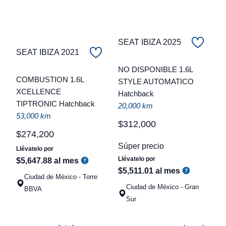
SEAT IBIZA 2025
SEAT IBIZA 2021
C
NO DISPONIBLE 1.6L
COMBUSTION 1.6L
STYLE AUTOMATICO
t
XCELLENCE
Hatchback
TIPTRONIC Hatchback
a
20,000 km
53,000 km
q
$
312
,
000
$
274
,
200
Súper precio
Llévatelo por
Llévatelo por
$
5
,
647
.
88
al mes
$
5
,
511
.
01
al mes
Ciudad de México - Torre
Ciudad de México - Gran
BBVA
Sur