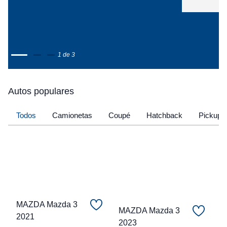
1 de 3
Autos populares
Todos
Camionetas
Coupé
Hatchback
Pickup
MAZDA Mazda 3
MAZDA Mazda 3
2021
C
2023