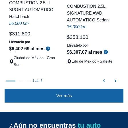
COMBUSTION 2.5L I
COMBUSTION 2.5L
t
SPORT AUTOMATICO
SIGNATURE AWD
Hatchback
a
AUTOMATICO Sedan
56,000 km
q
35,000 km
$
311
,
800
$
358
,
100
Llévatelo por
Llévatelo por
$
6
,
402
.
69
al mes
$
6
,
307
.
07
al mes
Ciudad de México - Gran
Edo de México - Satélite
Sur
1 de 1
Ver más
¿Aún no encuentras
tu auto