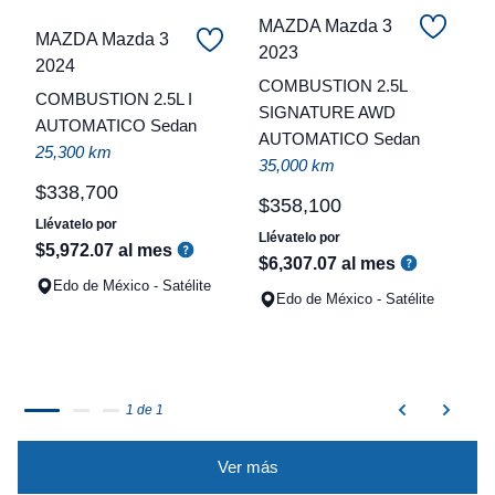
MAZDA Mazda 3
MAZDA Mazda 3
C
2023
2024
COMBUSTION 2.5L
t
COMBUSTION 2.5L I
SIGNATURE AWD
AUTOMATICO Sedan
a
AUTOMATICO Sedan
25,300 km
q
35,000 km
$
338
,
700
$
358
,
100
Llévatelo por
Llévatelo por
$
5
,
972
.
07
al mes
$
6
,
307
.
07
al mes
Edo de México - Satélite
Edo de México - Satélite
1 de 1
Ver más