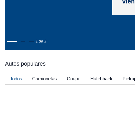
viene
1 de 3
Autos populares
Todos
Camionetas
Coupé
Hatchback
Pickup