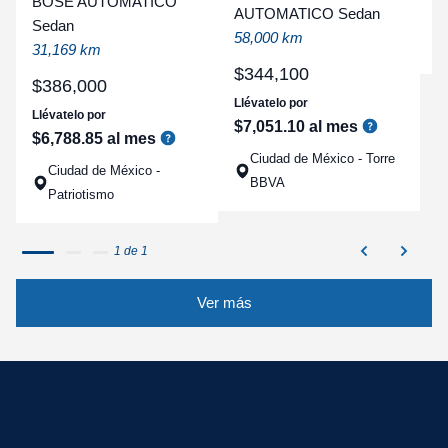
BOSE AUTOMATICO
AUTOMATICO Sedan
a
Sedan
58,000 km
q
31,169 km
$
344
,
100
$
386
,
000
Llévatelo por
Llévatelo por
$
7
,
051
.
10
al mes
$
6
,
788
.
85
al mes
Ciudad de México - Torre
Ciudad de México -
BBVA
Patriotismo
1 de 1
Ver más