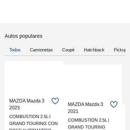
Autos populares
Todos
Camionetas
Coupé
Hatchback
Pickup
MAZDA Mazda 3
MAZDA Mazda 3
2023
2021
C
COMBUSTION 2.5L I
COMBUSTION 2.5L I
GRAND TOURING CON
t
GRAND TOURING