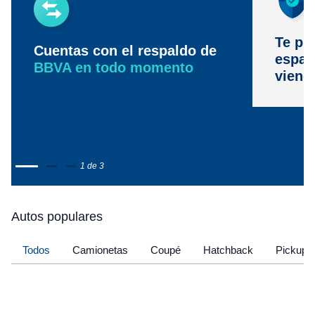
Te pr
Cuentas con el respaldo de
espac
BBVA en todo momento
viene
1 de 3
Autos populares
Todos
Camionetas
Coupé
Hatchback
Pickup