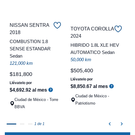
NISSAN SENTRA
TOYOTA COROLLA
2018
C
2024
COMBUSTION 1.8
HIBRIDO 1.8L XLE HEV
t
SENSE ESTANDAR
AUTOMATICO Sedan
Sedan
a
50,000 km
121,000 km
q
$
505
,
400
$
181
,
800
Llévatelo por
Llévatelo por
$
8
,
850
.
67
al mes
$
4
,
692
.
92
al mes
Ciudad de México -
Ciudad de México - Torre
Patriotismo
BBVA
1 de 1