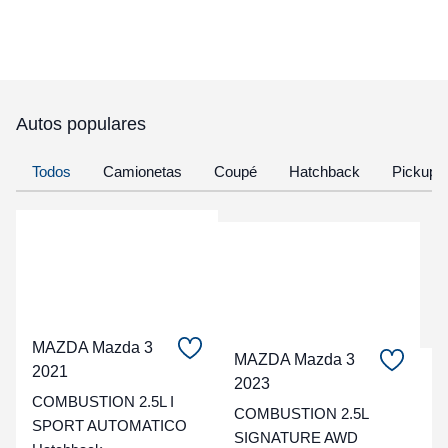
Autos populares
Todos
Camionetas
Coupé
Hatchback
Pickup
MAZDA Mazda 3
MAZDA Mazda 3
2021
C
2023
COMBUSTION 2.5L I
COMBUSTION 2.5L
t
SPORT AUTOMATICO
SIGNATURE AWD