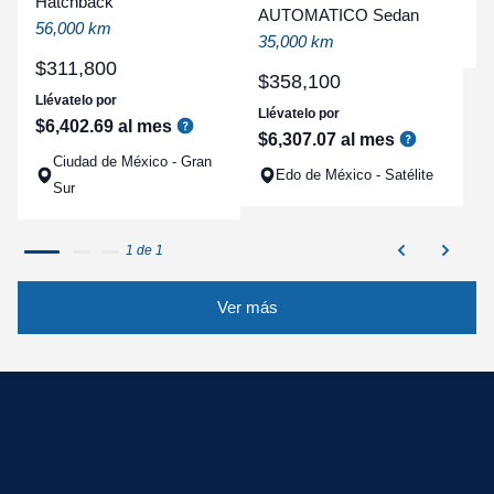
Hatchback
a
AUTOMATICO Sedan
56,000 km
q
35,000 km
$
311
,
800
$
358
,
100
Llévatelo por
Llévatelo por
$
6
,
402
.
69
al mes
$
6
,
307
.
07
al mes
Ciudad de México - Gran
Edo de México - Satélite
Sur
1 de 1
Ver más