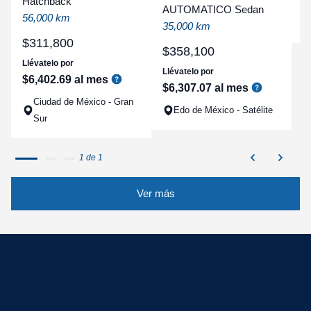
Hatchback
a
AUTOMATICO Sedan
56,000 km
q
35,000 km
$
311
,
800
$
358
,
100
Llévatelo por
Llévatelo por
$
6
,
402
.
69
al mes
$
6
,
307
.
07
al mes
Ciudad de México - Gran
Edo de México - Satélite
Sur
1 de 1
Ver más