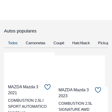
Autos populares
Todos
Camionetas
Coupé
Hatchback
Pickup
MAZDA Mazda 3
MAZDA Mazda 3
2021
C
2023
COMBUSTION 2.5L I
COMBUSTION 2.5L
t
SPORT AUTOMATICO
SIGNATURE AWD