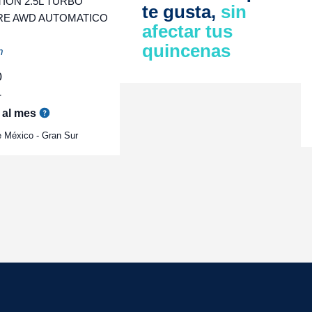
ION 2.5L TURBO
te gusta,
sin
RE AWD AUTOMATICO
afectar tus
quincenas
m
0
r
al mes
 México - Gran Sur