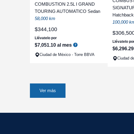
COMBUST
COMBUSTION 2.5L I GRAND
SIGNATU
TOURING AUTOMATICO Sedan
Hatchback
58,000 km
100,000 k
$
344
,
100
$
306
,
50
Llévatelo por
Llévatelo po
$
7
,
051
.
10
al mes
$
6
,
296
.
29
Ciudad de México - Torre BBVA
Ciudad de
Ver más