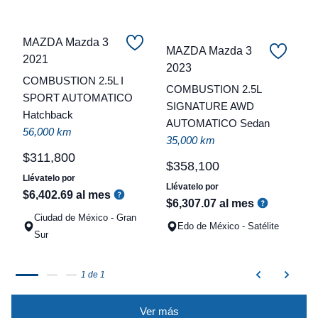
MAZDA Mazda 3
MAZDA Mazda 3
2021
C
2023
COMBUSTION 2.5L I
COMBUSTION 2.5L
t
SPORT AUTOMATICO
SIGNATURE AWD
Hatchback
a
AUTOMATICO Sedan
56,000 km
q
35,000 km
$
311
,
800
$
358
,
100
Llévatelo por
Llévatelo por
$
6
,
402
.
69
al mes
$
6
,
307
.
07
al mes
Ciudad de México - Gran
Edo de México - Satélite
Sur
1 de 1
Ver más