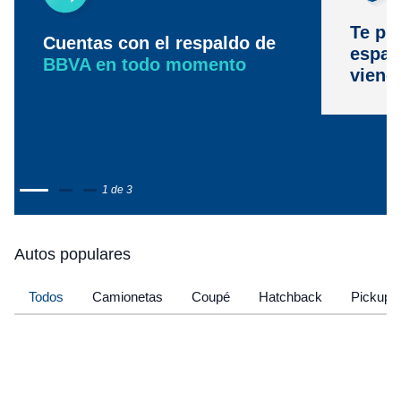
Te pr
Cuentas con el respaldo de
espac
BBVA en todo momento
viene
1 de 3
Autos populares
Todos
Camionetas
Coupé
Hatchback
Pickup