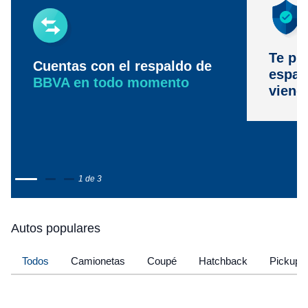
Te pr
Cuentas con el respaldo de
espac
BBVA en todo momento
viene
1 de 3
Autos populares
Todos
Camionetas
Coupé
Hatchback
Pickup