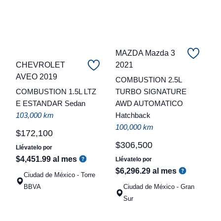
MAZDA Mazda 3
CHEVROLET
2021
C
AVEO 2019
COMBUSTION 2.5L
COMBUSTION 1.5L LTZ
TURBO SIGNATURE
t
E ESTANDAR Sedan
AWD AUTOMATICO
a
103,000 km
Hatchback
q
100,000 km
$
172
,
100
$
306
,
500
Llévatelo por
$
4
,
451
.
99
al mes
Llévatelo por
$
6
,
296
.
29
al mes
Ciudad de México - Torre
BBVA
Ciudad de México - Gran
Sur