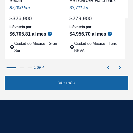
Sedan
ESTANDAR Hatchback
a
87,000 km
33,711 km
q
$
326
,
900
$
279
,
900
Llévatelo por
Llévatelo por
$
6
,
705
.
81
al mes
$
4
,
956
.
70
al mes
Ciudad de México - Gran
Ciudad de México - Torre
Sur
BBVA
1 de 4
Ver más