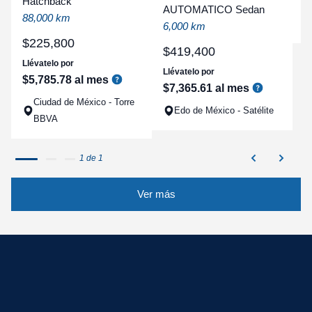
Hatchback
a
AUTOMATICO Sedan
88,000 km
q
6,000 km
$
225
,
800
$
419
,
400
Llévatelo por
Llévatelo por
$
5
,
785
.
78
al mes
$
7
,
365
.
61
al mes
Ciudad de México - Torre
Edo de México - Satélite
BBVA
1 de 1
Ver más