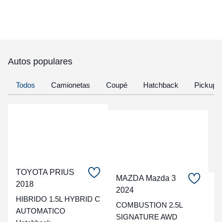
Autos populares
Todos
Camionetas
Coupé
Hatchback
Pickup
TOYOTA PRIUS
MAZDA Mazda 3
2018
C
2024
HIBRIDO 1.5L HYBRID C
COMBUSTION 2.5L
t
AUTOMATICO
SIGNATURE AWD