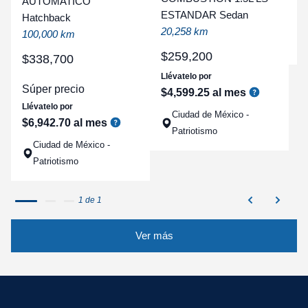
AUTOMATICO
t
ESTANDAR Sedan
Hatchback
a
20,258 km
100,000 km
q
$
259
,
200
$
338
,
700
Llévatelo por
Súper precio
$
4
,
599
.
25
al mes
Llévatelo por
Ciudad de México -
$
6
,
942
.
70
al mes
Patriotismo
Ciudad de México -
Patriotismo
1 de 1
Ver más