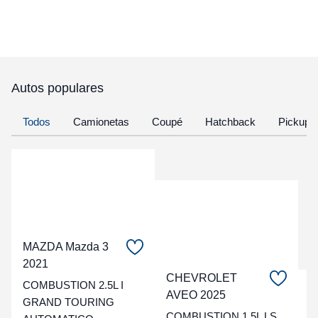
Autos populares
Todos
Camionetas
Coupé
Hatchback
Pickup
MAZDA Mazda 3
2021
CHEVROLET
COMBUSTION 2.5L I
C
AVEO 2025
GRAND TOURING
COMBUSTION 1.5L LS