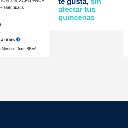
te gusta,
sin
ION 1.6L XCELLENCE
 Hatchback
afectar tus
quincenas
0
r
al mes
e México - Torre BBVA