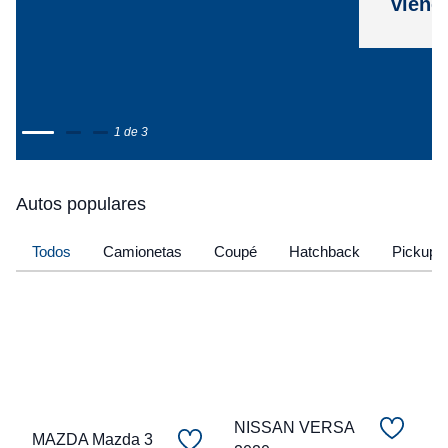
viene
1 de 3
Autos populares
Todos
Camionetas
Coupé
Hatchback
Pickup
NISSAN VERSA
MAZDA Mazda 3