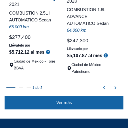
2020
C
2021
COMBUSTION 1.6L
COMBUSTION 2.5L I
t
ADVANCE
AUTOMATICO Sedan
AUTOMATICO Sedan
a
65,000 km
64,000 km
q
$
277
,
400
$
247
,
300
Llévatelo por
Llévatelo por
$
5
,
712
.
12
al mes
$
5
,
107
.
87
al mes
Ciudad de México - Torre
Ciudad de México -
BBVA
Patriotismo
1 de 1
Ver más