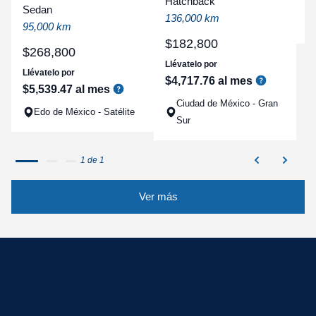
Hatchback
a
Sedan
136,000 km
q
95,000 km
$
182
,
800
$
268
,
800
Llévatelo por
Llévatelo por
$
4
,
717
.
76
al mes
$
5
,
539
.
47
al mes
Ciudad de México - Gran
Edo de México - Satélite
Sur
1 de 1
Ver más