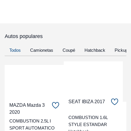
Autos populares
Todos
Camionetas
Coupé
Hatchback
Pickup
SEAT IBIZA 2017
MAZDA Mazda 3
C
2020
COMBUSTION 1.6L
COMBUSTION 2.5L I
t
STYLE ESTANDAR
SPORT AUTOMATICO