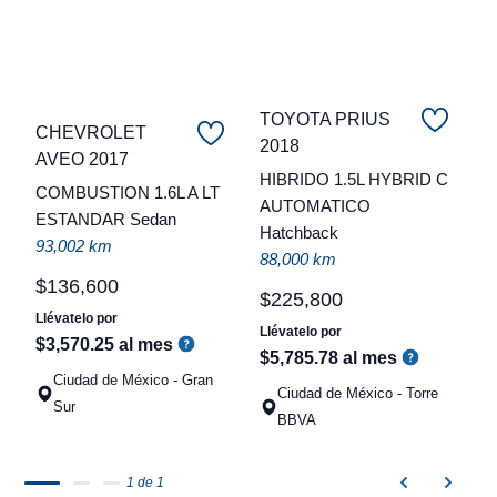
TOYOTA PRIUS
CHEVROLET
2018
C
AVEO 2017
HIBRIDO 1.5L HYBRID C
COMBUSTION 1.6L A LT
t
AUTOMATICO
ESTANDAR Sedan
Hatchback
a
93,002 km
88,000 km
q
$
136
,
600
$
225
,
800
Llévatelo por
Llévatelo por
$
3
,
570
.
25
al mes
$
5
,
785
.
78
al mes
Ciudad de México - Gran
Ciudad de México - Torre
Sur
BBVA
1 de 1