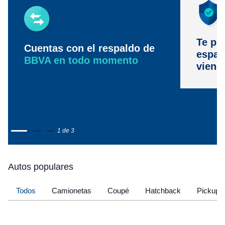
Te pr
Cuentas con el respaldo de
espac
BBVA en todo momento
viene
1 de 3
Autos populares
Todos
Camionetas
Coupé
Hatchback
Pickup