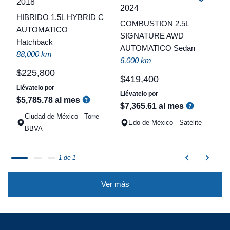
2018
C
2024
HIBRIDO 1.5L HYBRID C
COMBUSTION 2.5L
t
AUTOMATICO
SIGNATURE AWD
Hatchback
a
AUTOMATICO Sedan
88,000 km
q
6,000 km
$
225
,
800
$
419
,
400
Llévatelo por
Llévatelo por
$
5
,
785
.
78
al mes
$
7
,
365
.
61
al mes
Ciudad de México - Torre
Edo de México - Satélite
BBVA
1 de 1
Ver más