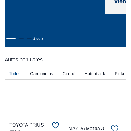
viene
1 de 3
Autos populares
Todos
Camionetas
Coupé
Hatchback
Pickup
TOYOTA PRIUS
MAZDA Mazda 3