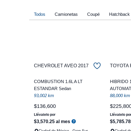
Todos
Camionetas
Coupé
Hatchback
CHEVROLET AVEO 2017
TOYOTA 
COMBUSTION 1.6L A LT
HIBRIDO 
ESTANDAR Sedan
AUTOMATI
93,002 km
88,000 km
$
136
,
600
$
225
,
80
Llévatelo por
Llévatelo po
$
3
,
570
.
25
al mes
$
5
,
785
.
78
Ciudad de México - Gran Sur
Ciudad d