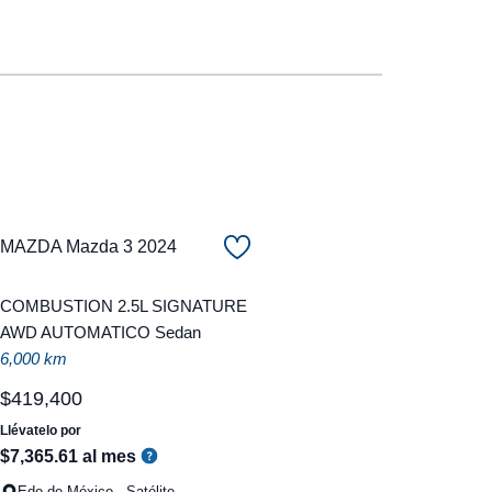
MAZDA Mazda 3 2024
COMBUSTION 2.5L SIGNATURE
AWD AUTOMATICO Sedan
6,000 km
$
419
,
400
Llévatelo por
$
7
,
365
.
61
al mes
Edo de México - Satélite