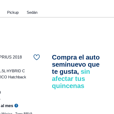
Pickup
Sedán
Compra el auto
PRIUS 2018
seminuevo que
te gusta,
sin
1.5L HYBRID C
CO Hatchback
afectar tus
quincenas
0
r
al mes
e México - Torre BBVA