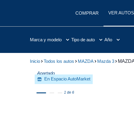
VER AUTOS
COMPRAR
Marca y modelo
Tipo de auto
Año
Inicio
Todos los autos
MAZDA
Mazda 3
MAZDA 
Apartado
En Espacio AutoMarket
1 de 6