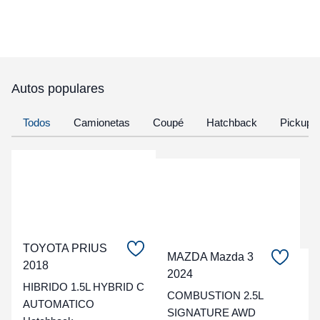
Autos populares
Todos
Camionetas
Coupé
Hatchback
Pickup
TOYOTA PRIUS
MAZDA Mazda 3
2018
C
2024
HIBRIDO 1.5L HYBRID C
COMBUSTION 2.5L
t
AUTOMATICO
SIGNATURE AWD