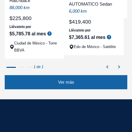
Hatchback
a
AUTOMATICO Sedan
88,000 km
q
6,000 km
$
225
,
800
$
419
,
400
Llévatelo por
Llévatelo por
$
5
,
785
.
78
al mes
$
7
,
365
.
61
al mes
Ciudad de México - Torre
Edo de México - Satélite
BBVA
1 de 1
Ver más