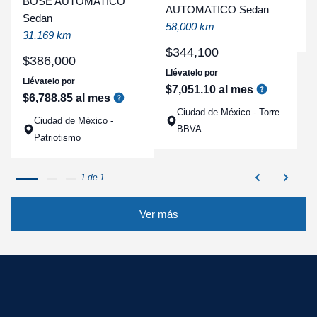
BOSE AUTOMATICO
AUTOMATICO Sedan
a
Sedan
58,000 km
q
31,169 km
$
344
,
100
$
386
,
000
Llévatelo por
Llévatelo por
$
7
,
051
.
10
al mes
$
6
,
788
.
85
al mes
Ciudad de México - Torre
Ciudad de México -
BBVA
Patriotismo
1 de 1
Ver más