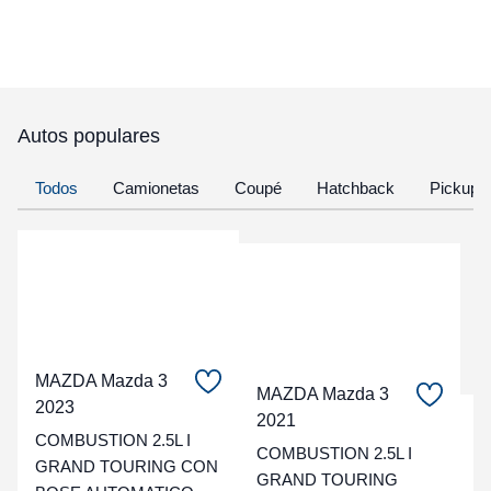
Autos populares
Todos
Camionetas
Coupé
Hatchback
Pickup
MAZDA Mazda 3
MAZDA Mazda 3
2023
2021
C
COMBUSTION 2.5L I
COMBUSTION 2.5L I
GRAND TOURING CON
t
GRAND TOURING