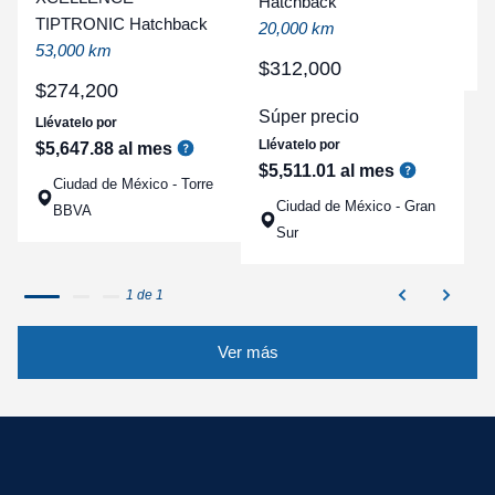
t
Hatchback
TIPTRONIC Hatchback
a
20,000 km
53,000 km
q
$
312
,
000
$
274
,
200
Súper precio
Llévatelo por
Llévatelo por
$
5
,
647
.
88
al mes
$
5
,
511
.
01
al mes
Ciudad de México - Torre
Ciudad de México - Gran
BBVA
Sur
1 de 1
Ver más