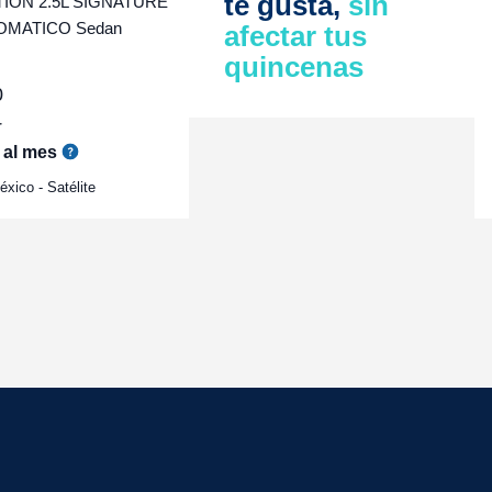
te gusta,
sin
ON 2.5L SIGNATURE
OMATICO Sedan
afectar tus
quincenas
0
r
al mes
xico - Satélite