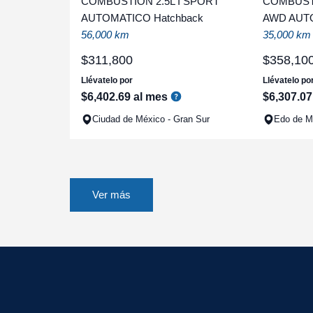
COMBUSTION 2.5L I SPORT
COMBUSTI
AUTOMATICO Hatchback
AWD AUT
56,000 km
35,000 km
$
311
,
800
$
358
,
10
Llévatelo por
Llévatelo po
$
6
,
402
.
69
al mes
$
6
,
307
.
07
Ciudad de México - Gran Sur
Edo de Mé
Ver más