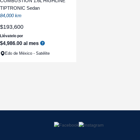
COMBUSTION 1.6L HIGHLINE
TIPTRONIC Sedan
84,000 km
$
193
,
600
Llévatelo por
$
4
,
986
.
00
al mes
Edo de México - Satélite