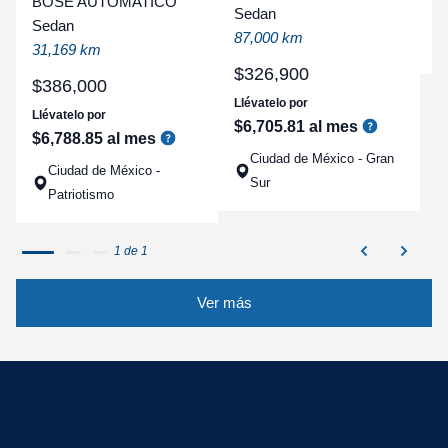
BOSE AUTOMATICO
Sedan
a
Sedan
87,000 km
q
31,169 km
$
326
,
900
$
386
,
000
Llévatelo por
Llévatelo por
$
6
,
705
.
81
al mes
$
6
,
788
.
85
al mes
Ciudad de México - Gran
Ciudad de México -
Sur
Patriotismo
1 de 1
Ver más