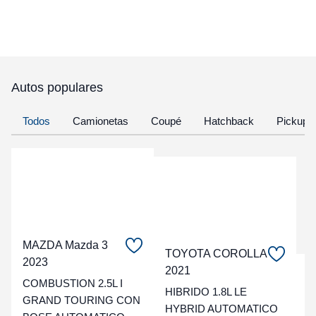
Autos populares
Todos
Camionetas
Coupé
Hatchback
Pickup
MAZDA Mazda 3
TOYOTA COROLLA
2023
2021
C
COMBUSTION 2.5L I
HIBRIDO 1.8L LE
GRAND TOURING CON
t
HYBRID AUTOMATICO