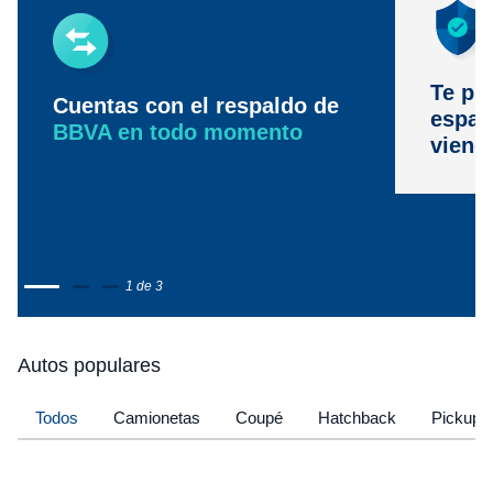
Te pr
Cuentas con el respaldo de
espac
BBVA en todo momento
viene
1 de 3
Autos populares
Todos
Camionetas
Coupé
Hatchback
Pickup