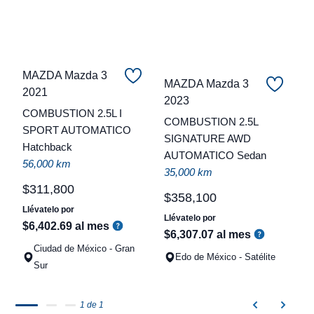
MAZDA Mazda 3
MAZDA Mazda 3
2021
C
2023
COMBUSTION 2.5L I
COMBUSTION 2.5L
t
SPORT AUTOMATICO
SIGNATURE AWD
Hatchback
a
AUTOMATICO Sedan
56,000 km
q
35,000 km
$
311
,
800
$
358
,
100
Llévatelo por
Llévatelo por
$
6
,
402
.
69
al mes
$
6
,
307
.
07
al mes
Ciudad de México - Gran
Edo de México - Satélite
Sur
1 de 1