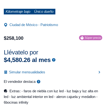
Kilometraje bajo
Único dueño
Ciudad de México - Patriotismo
$
258
,
100
Súper precio
Llévatelo por
$
4
,
580
.
26
al mes
Simular mensualidades
El vendedor destaca
Extras: - faros de niebla con luz led - luz baja y luz alta en
led - luz ambiental interior en led - aleron cajuela y medallon -
6bocinas infinity