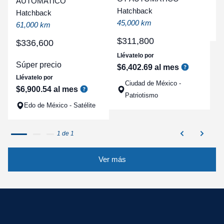
t
AUTOMATICO
Hatchback
a
Hatchback
45,000 km
q
61,000 km
$
311
,
800
$
336
,
600
Llévatelo por
Súper precio
$
6
,
402
.
69
al mes
Llévatelo por
Ciudad de México -
$
6
,
900
.
54
al mes
Patriotismo
Edo de México - Satélite
1 de 1
Ver más