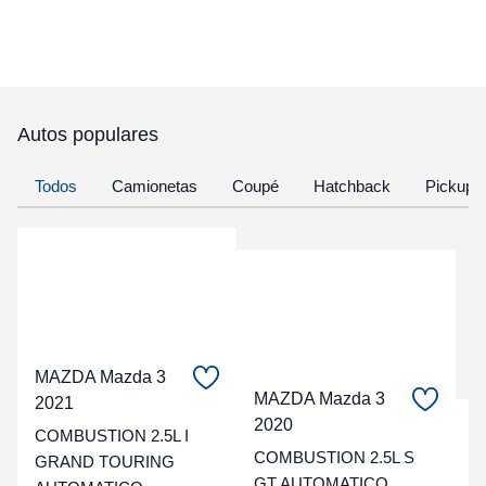
Autos populares
Todos
Camionetas
Coupé
Hatchback
Pickup
MAZDA Mazda 3
MAZDA Mazda 3
2021
2020
C
COMBUSTION 2.5L I
COMBUSTION 2.5L S
GRAND TOURING
GT AUTOMATICO