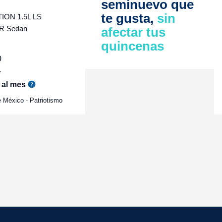
seminuevo que
te gusta,
sin
ON 1.5L LS
R Sedan
afectar tus
quincenas
0
r
al mes
 México - Patriotismo