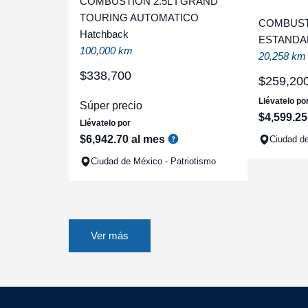
COMBUSTION 2.5L I GRAND
TOURING AUTOMATICO
COMBUSTI
Hatchback
ESTANDA
100,000 km
20,258 km
$
338
,
700
$
259
,
20
Llévatelo po
Súper precio
$
4
,
599
.
25
Llévatelo por
$
6
,
942
.
70
al mes
Ciudad de
Ciudad de México - Patriotismo
Ver más