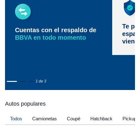
Te pr
Cuentas con el respaldo de
espac
BBVA en todo momento
viene
1 de 3
Autos populares
Todos
Camionetas
Coupé
Hatchback
Pickup