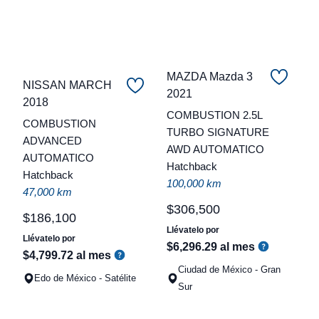
MAZDA Mazda 3
NISSAN MARCH
2021
2018
C
COMBUSTION 2.5L
COMBUSTION
TURBO SIGNATURE
t
ADVANCED
AWD AUTOMATICO
AUTOMATICO
a
Hatchback
Hatchback
q
100,000 km
47,000 km
$
306
,
500
$
186
,
100
Llévatelo por
Llévatelo por
$
6
,
296
.
29
al mes
$
4
,
799
.
72
al mes
Ciudad de México - Gran
Edo de México - Satélite
Sur