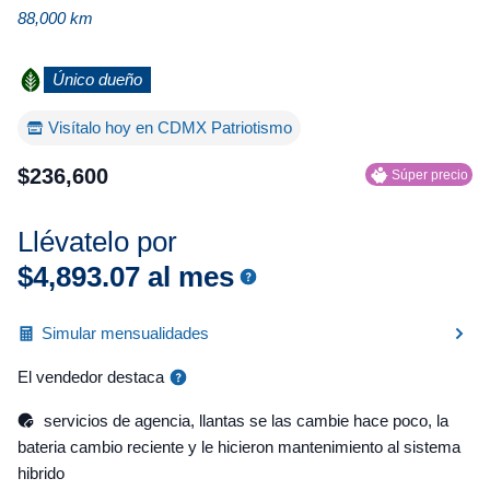
88,000 km
Único dueño
Visítalo hoy en CDMX Patriotismo
$
236
,
600
Súper precio
Llévatelo por
$
4
,
893
.
07
al mes
Simular mensualidades
El vendedor destaca
servicios de agencia, llantas se las cambie hace poco, la
bateria cambio reciente y le hicieron mantenimiento al sistema
hibrido