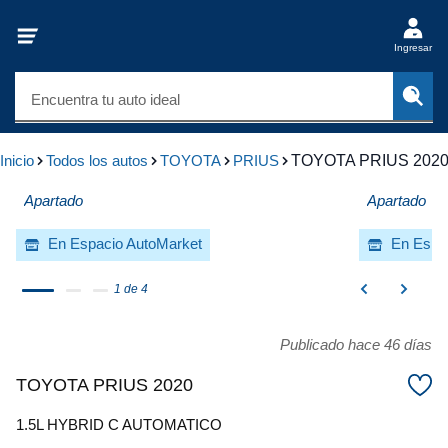
Ingresar
Encuentra tu auto ideal
Inicio
Todos los autos
TOYOTA
PRIUS
TOYOTA PRIUS 202
Apartado
Apartado
En Espacio AutoMarket
En Espa
1 de 4
Publicado hace 46 días
TOYOTA PRIUS 2020
1.5L HYBRID C AUTOMATICO