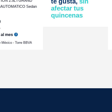
te gusta,
sin
ON 2.5L I GRAND
 AUTOMATICO Sedan
afectar tus
quincenas
0
r
al mes
e México - Torre BBVA