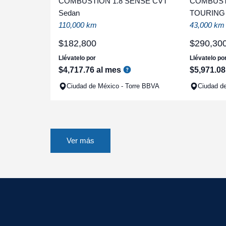
COMBUSTION 1.8 SENSE CVT
COMBUSTI
Sedan
TOURING
110,000 km
43,000 km
$
182
,
800
$
290
,
30
Llévatelo por
Llévatelo po
$
4
,
717
.
76
al mes
$
5
,
971
.
08
Ciudad de México - Torre BBVA
Ciudad d
Ver más