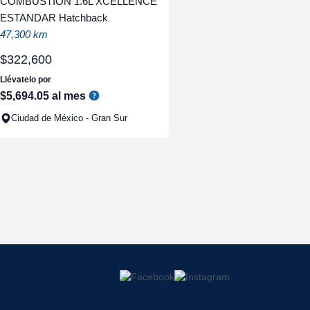
COMBUSTION 1.6L XCELLENCE
ESTANDAR Hatchback
47,300 km
$
322
,
600
Llévatelo por
$
5
,
694
.
05
al mes
Ciudad de México - Gran Sur