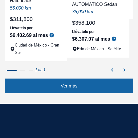
Hatchback
a
AUTOMATICO Sedan
56,000 km
q
35,000 km
$
311
,
800
$
358
,
100
Llévatelo por
Llévatelo por
$
6
,
402
.
69
al mes
$
6
,
307
.
07
al mes
Ciudad de México - Gran
Edo de México - Satélite
Sur
1 de 1
Ver más