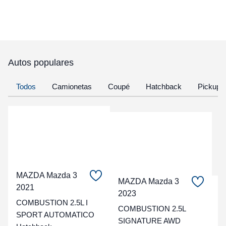
Autos populares
Todos
Camionetas
Coupé
Hatchback
Pickup
MAZDA Mazda 3
MAZDA Mazda 3
2021
C
2023
COMBUSTION 2.5L I
COMBUSTION 2.5L
t
SPORT AUTOMATICO
SIGNATURE AWD