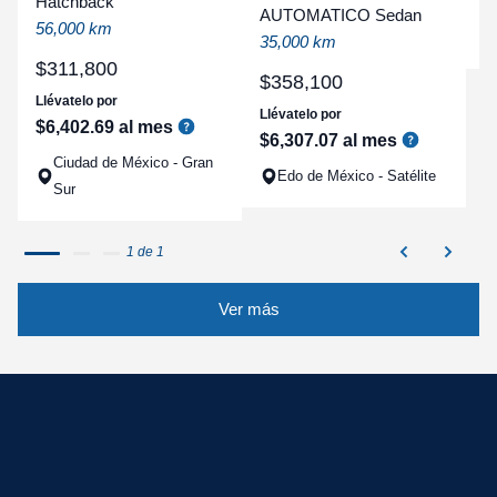
Hatchback
a
AUTOMATICO Sedan
56,000 km
q
35,000 km
$
311
,
800
$
358
,
100
Llévatelo por
Llévatelo por
$
6
,
402
.
69
al mes
$
6
,
307
.
07
al mes
Ciudad de México - Gran
Edo de México - Satélite
Sur
1 de 1
Ver más