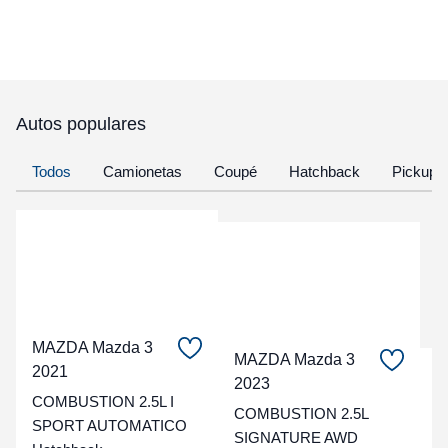
Autos populares
Todos
Camionetas
Coupé
Hatchback
Pickup
MAZDA Mazda 3
MAZDA Mazda 3
2021
C
2023
COMBUSTION 2.5L I
COMBUSTION 2.5L
t
SPORT AUTOMATICO
SIGNATURE AWD