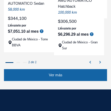
AWD AUTOMATICO
AUTOMATICO Sedan
a
Hatchback
58,000 km
q
100,000 km
$
344
,
100
$
306
,
500
Llévatelo por
Llévatelo por
$
7
,
051
.
10
al mes
$
6
,
296
.
29
al mes
Ciudad de México - Torre
Ciudad de México - Gran
BBVA
Sur
1 de 1
Ver más