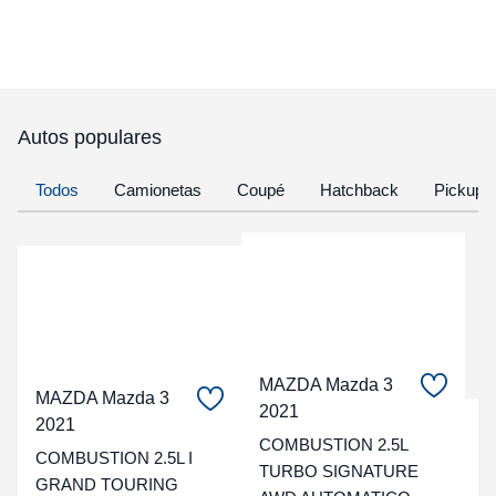
Autos populares
Todos
Camionetas
Coupé
Hatchback
Pickup
MAZDA Mazda 3
MAZDA Mazda 3
2021
2021
C
COMBUSTION 2.5L
COMBUSTION 2.5L I
TURBO SIGNATURE
t
GRAND TOURING