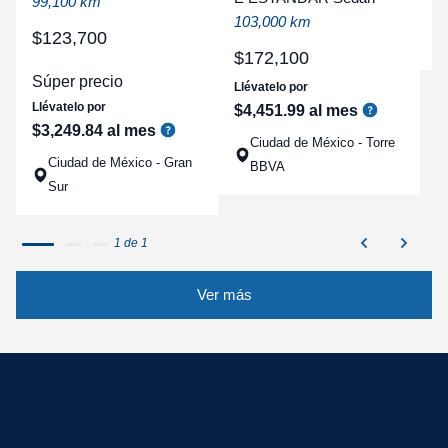
99,100 km
a
103,000 km
q
$
123
,
700
$
172
,
100
Súper precio
Llévatelo por
Llévatelo por
$
4
,
451
.
99
al mes
$
3
,
249
.
84
al mes
Ciudad de México - Torre
Ciudad de México - Gran
BBVA
Sur
1 de 1
Ver más