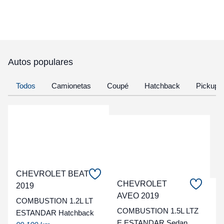
Autos populares
Todos
Camionetas
Coupé
Hatchback
Pickup
CHEVROLET BEAT
CHEVROLET
2019
C
AVEO 2019
COMBUSTION 1.2L LT
COMBUSTION 1.5L LTZ
ESTANDAR Hatchback
t
E ESTANDAR Sedan