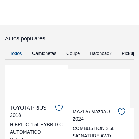
Autos populares
Todos
Camionetas
Coupé
Hatchback
Pickup
TOYOTA PRIUS
MAZDA Mazda 3
2018
C
2024
HIBRIDO 1.5L HYBRID C
COMBUSTION 2.5L
t
AUTOMATICO
SIGNATURE AWD