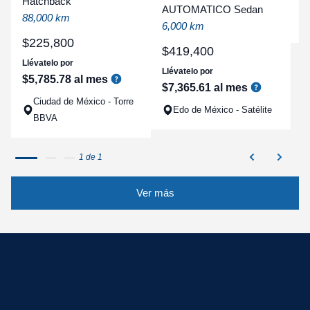
Hatchback
a
AUTOMATICO Sedan
88,000 km
q
6,000 km
$
225
,
800
$
419
,
400
Llévatelo por
Llévatelo por
$
5
,
785
.
78
al mes
$
7
,
365
.
61
al mes
Ciudad de México - Torre
Edo de México - Satélite
BBVA
1 de 1
Ver más