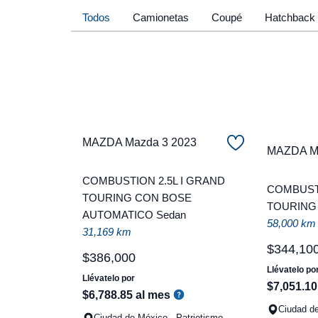
Todos
Camionetas
Coupé
Hatchback
MAZDA Mazda 3 2023
MAZDA Ma
COMBUSTION 2.5L I GRAND
COMBUSTI
TOURING CON BOSE
TOURING
AUTOMATICO Sedan
58,000 km
31,169 km
$
344
,
10
$
386
,
000
Llévatelo po
Llévatelo por
$
7
,
051
.
10
$
6
,
788
.
85
al mes
Ciudad d
Ciudad de México - Patriotismo