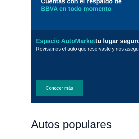
Cuentas con el respaldo de
BBVA en todo momento
Espacio AutoMarket
tu lugar segur
Revisamos el auto que reservaste y nos asegu
Conocer más
Autos populares