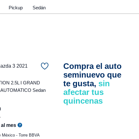
Pickup
Sedán
Compra el auto
zda 3 2021
seminuevo que
te gusta,
sin
ON 2.5L I GRAND
 AUTOMATICO Sedan
afectar tus
quincenas
0
r
al mes
e México - Torre BBVA