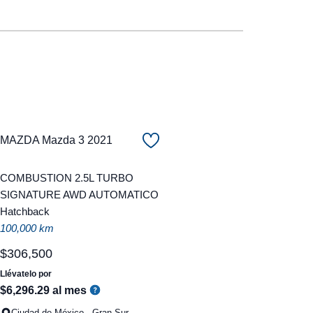
MAZDA Mazda 3 2021
COMBUSTION 2.5L TURBO
SIGNATURE AWD AUTOMATICO
Hatchback
100,000 km
$
306
,
500
Llévatelo por
$
6
,
296
.
29
al mes
Ciudad de México - Gran Sur