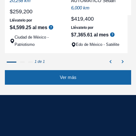
20,258 km
AUTOMATICO Sedan
q
6,000 km
$
259
,
200
$
419
,
400
Llévatelo por
$
4
,
599
.
25
al mes
Llévatelo por
$
7
,
365
.
61
al mes
Ciudad de México -
Patriotismo
Edo de México - Satélite
1 de 1
Ver más